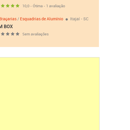
10,0 - Ótima - 1 avaliação
draçarias
/
Esquadrias de Alumínio
Itajaí - SC
M BOX
Sem avaliações