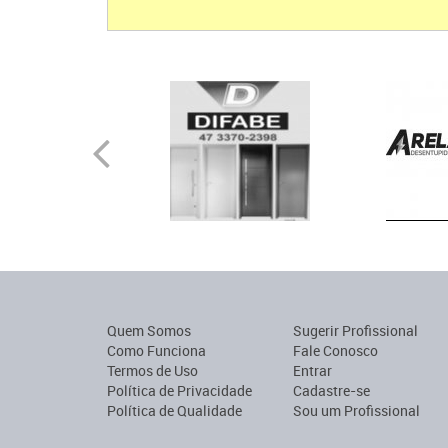
Quem Somos
Sugerir Profissional
Como Funciona
Fale Conosco
Termos de Uso
Entrar
Política de Privacidade
Cadastre-se
Política de Qualidade
Sou um Profissional