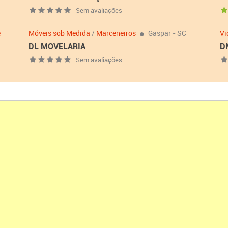
Sem avaliações
e
Móveis sob Medida
/
Marceneiros
Gaspar - SC
Vi
DL MOVELARIA
D
Sem avaliações