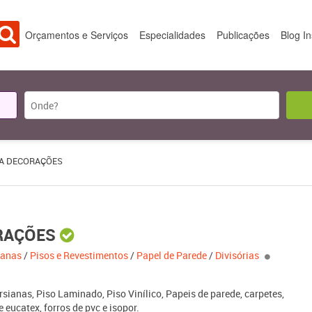
Orçamentos e Serviços
Especialidades
Publicações
Blog I
A DECORAÇÕES
RAÇÕES
ianas
/
Pisos e Revestimentos
/
Papel de Parede
/
Divisórias
rsianas, Piso Laminado, Piso Vinílico, Papeis de parede, carpetes,
e eucatex, forros de pvc e isopor.