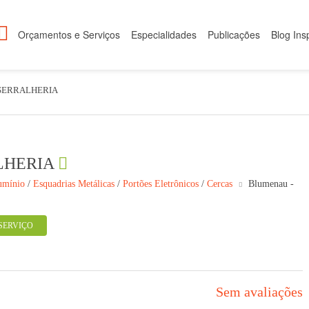
Orçamentos e Serviços
Especialidades
Publicações
Blog Ins
SERRALHERIA
LHERIA
umínio
/
Esquadrias Metálicas
/
Portões Eletrônicos
/
Cercas
Blumenau -
SERVIÇO
Sem avaliações