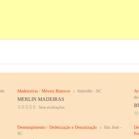
de
Madeireiras
/
Móveis Rústicos
Joinville - SC
Ar
do
MERLIN MADEIRAS
B
Sem avaliações
Desentupimento
/
Dedetização e Desratização
São José -
De
SC
Fo