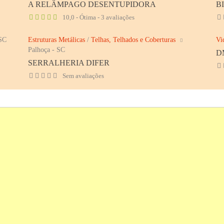
A RELÂMPAGO DESENTUPIDORA
B
10,0 - Ótima - 3 avaliações
 SC
Estruturas Metálicas
/
Telhas, Telhados e Coberturas
Vi
Palhoça - SC
D
SERRALHERIA DIFER
Sem avaliações