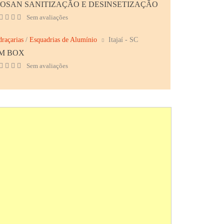
IOSAN SANITIZAÇÃO E DESINSETIZAÇÃO
Sem avaliações
draçarias
/
Esquadrias de Alumínio
Itajaí - SC
M BOX
Sem avaliações