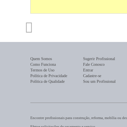
Quem Somos
Sugerir Profissional
Como Funciona
Fale Conosco
Termos de Uso
Entrar
Política de Privacidade
Cadastre-se
Política de Qualidade
Sou um Profissional
Encontre profissionais para construção, reforma, mobília ou de
Efetue solicitações de orçamento e serviço.