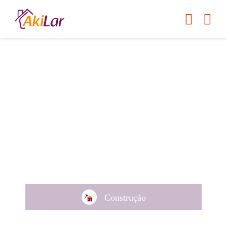
Fácil de encontrar, tudo para o
seu lar.
O jeito mais fácil de contratar
um profissional.
São mais de
10.000
empresas e profissionais à sua espera!
Construção