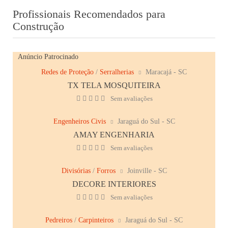
Profissionais Recomendados para
Construção
Anúncio Patrocinado
Redes de Proteção
/
Serralherias
Maracajá - SC
TX TELA MOSQUITEIRA
Sem avaliações
Engenheiros Civis
Jaraguá do Sul - SC
AMAY ENGENHARIA
Sem avaliações
Divisórias
/
Forros
Joinville - SC
DECORE INTERIORES
Sem avaliações
Pedreiros
/
Carpinteiros
Jaraguá do Sul - SC