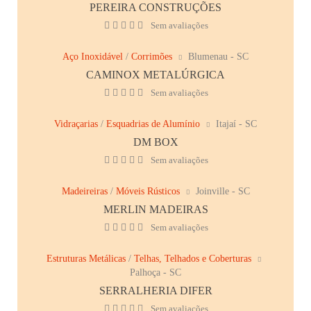
PEREIRA CONSTRUÇÕES
Sem avaliações
Aço Inoxidável
/
Corrimões
Blumenau - SC
CAMINOX METALÚRGICA
Sem avaliações
Vidraçarias
/
Esquadrias de Alumínio
Itajaí - SC
DM BOX
Sem avaliações
Madeireiras
/
Móveis Rústicos
Joinville - SC
MERLIN MADEIRAS
Sem avaliações
Estruturas Metálicas
/
Telhas, Telhados e Coberturas
Palhoça - SC
SERRALHERIA DIFER
Sem avaliações